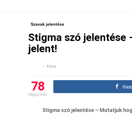
Szavak jelentése
Stigma szó jelentése 
jelent!
4 éve
78
Oszd
Megosztás
Stigma szó jelentése – Mutatjuk hogy