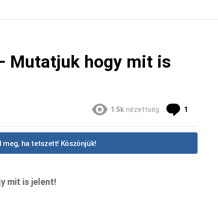
– Mutatjuk hogy mit is
Commen
1.5k
nézettség
1
 meg, ha tetszett! Köszönjük!
 mit is jelent!