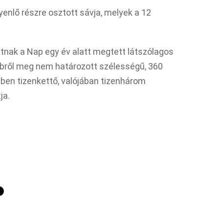
yenlő részre osztott sávja, melyek a 12
ltnak a Nap egy év alatt megtett látszólagos
ebbről meg nem határozott szélességű, 360
mben tizenkettő, valójában tizenhárom
ja.