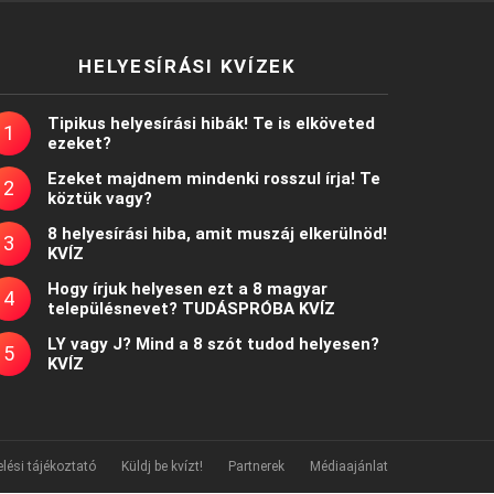
HELYESÍRÁSI KVÍZEK
Tipikus helyesírási hibák! Te is elköveted
ezeket?
Ezeket majdnem mindenki rosszul írja! Te
köztük vagy?
8 helyesírási hiba, amit muszáj elkerülnöd!
KVÍZ
Hogy írjuk helyesen ezt a 8 magyar
településnevet? TUDÁSPRÓBA KVÍZ
LY vagy J? Mind a 8 szót tudod helyesen?
KVÍZ
lési tájékoztató
Küldj be kvízt!
Partnerek
Médiaajánlat