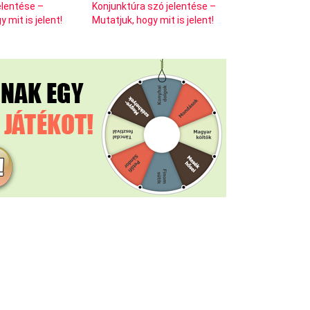
jelentése –
Konjunktúra szó jelentése –
 mit is jelent!
Mutatjuk, hogy mit is jelent!