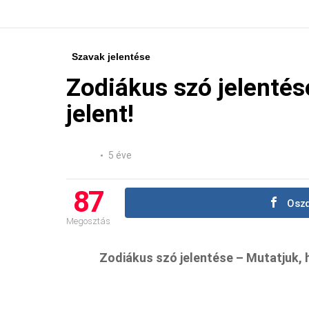
Szavak jelentése
Zodiákus szó jelentés
jelent!
5 éve
87
Oszd
Megosztás
Zodiákus szó jelentése – Mutatjuk, h