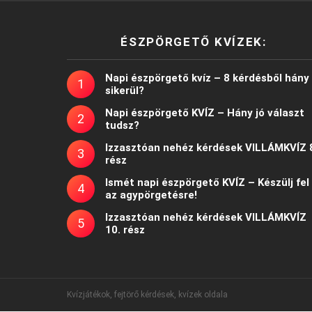
ÉSZPÖRGETŐ KVÍZEK:
Napi észpörgető kvíz – 8 kérdésből hány
sikerül?
Napi észpörgető KVÍZ – Hány jó választ
tudsz?
Izzasztóan nehéz kérdések VILLÁMKVÍZ 
rész
Ismét napi észpörgető KVÍZ – Készülj fel
az agypörgetésre!
Izzasztóan nehéz kérdések VILLÁMKVÍZ
10. rész
Kvízjátékok, fejtörő kérdések, kvízek oldala