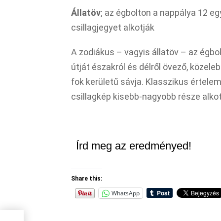
Állatöv
; az égbolton a nappálya 12 eg
csillagjegyet alkotják
A zodiákus – vagyis állatöv – az égbo
útját északról és délről övező, közel
fok kerületű sávja. Klasszikus értele
csillagkép kisebb-nagyobb része alkot
Írd meg az eredményed!
Share this:
WhatsApp