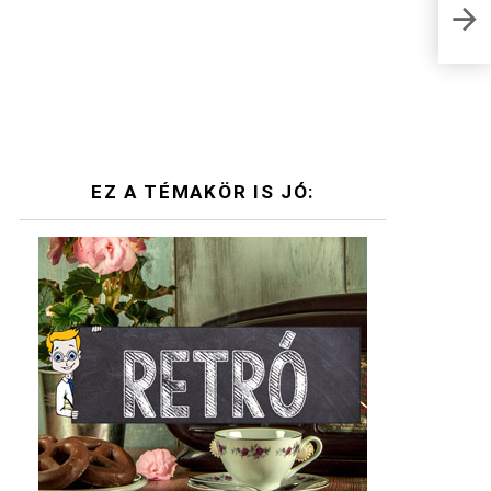
Infl
mit i
EZ A TÉMAKÖR IS JÓ: